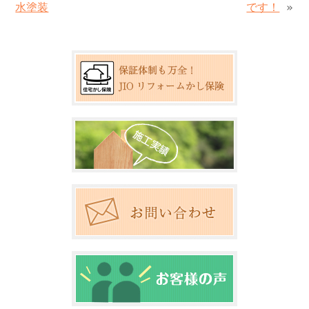
水塗装
です！
»