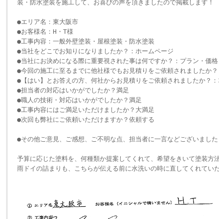
装・防水塗装を施工して、お喜びの声を頂きましたので掲載します！
●エリア名：東大阪市
●お客様名：H・T様
●工事内容：一般外壁塗装・屋根塗装・防水塗装
●当社をどこでお知りになりましたか？：ホームページ
●当社にお決めになる際に重要視された事は何ですか？：プラン・価格
●今回の施工に至るまでに他社様でもお見積りをご依頼されましたか？
●【はい】とお答えの方、何社からお見積りをご依頼されましたか？：
●担当者の対応はいかがでしたか？満足
●職人の技術・対応はいかがでしたか？満足
●工事内容にはご満足いただけましたか？大満足
●次回も弊社にご依頼いただけますか？依頼する
●その他ご意見、ご感想、ご不明な点、担当者に一言などございました
予算に応じた塗料を、何種類か提案してくれて、希望をきいて塗装方
雨ドイの詰まりも、こちらが伝える前に水洗いの時に直してくれてい