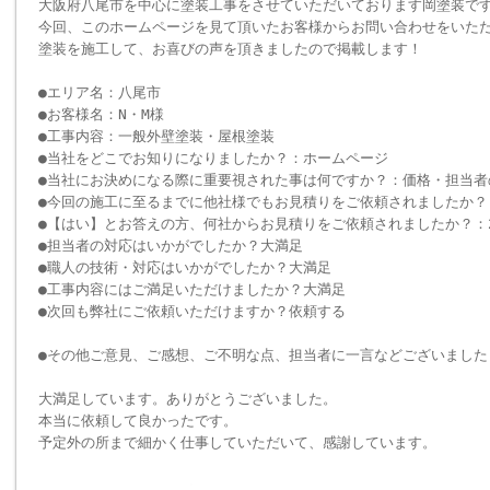
大阪府八尾市を中心に塗装工事をさせていただいております岡塗装で
今回、このホームページを見て頂いたお客様からお問い合わせをいた
塗装を施工して、お喜びの声を頂きましたので掲載します！
●エリア名：八尾市
●お客様名：N・M様
●工事内容：一般外壁塗装・屋根塗装
●当社をどこでお知りになりましたか？：ホームページ
●当社にお決めになる際に重要視された事は何ですか？：価格・担当者
●今回の施工に至るまでに他社様でもお見積りをご依頼されましたか？
●【はい】とお答えの方、何社からお見積りをご依頼されましたか？：
●担当者の対応はいかがでしたか？大満足
●職人の技術・対応はいかがでしたか？大満足
●工事内容にはご満足いただけましたか？大満足
●次回も弊社にご依頼いただけますか？依頼する
●その他ご意見、ご感想、ご不明な点、担当者に一言などございました
大満足しています。ありがとうございました。
本当に依頼して良かったです。
予定外の所まで細かく仕事していただいて、感謝しています。