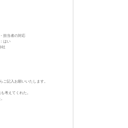
・担当者の対応
：はい
3社
らご記入お願いいたします。
法も考えてくれた。
た。