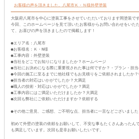
お客様の声を頂きました。八尾市Ｋ・Ｎ様外壁塗装
大阪府八尾市を中心に塗装工事をさせていただいております岡塗装で
今回、このホームページを見て頂いたお客様からお問い合わせをいた
て、お喜びの声を頂きましたので掲載します！
●エリア名：八尾市
●お客様名：Ｋ・N様
●工事内容：外壁塗装
●当社をどこでお知りになりましたか？ホームページ
●当社にお決めになる際に重要視された事は何ですか？・プラン・担当
●今回の施工に至るまでに他社様でもお見積りをご依頼されましたか？
●担当者の対応はいかがでしたか？大満足
●職人の技術・対応はいかがでしたか？満足
●工事内容にはご満足いただけましたか？大満足
●次回も弊社にご依頼いただけますか？依頼する
●その他ご意見、ご感想、ご不明な点、担当者に一言などございました
初めて外壁の塗装の依頼をお願いして、不安な事もたくさんあったん
も満足しています。次回も是非お願いしたいです。