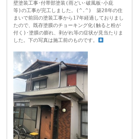
壁塗装工事･付帯部塗装(雨どい･破風板･小庇
等)の工事が完工しました。(^.^) 築28年の住
まいで前回の塗装工事から17年経過しておりまし
たので、既存塗膜のチョーキング化(触ると粉が
付く)･塗膜の膨れ、剥がれ等の症状が見当たりま
した。下の写真は施工前のものです。