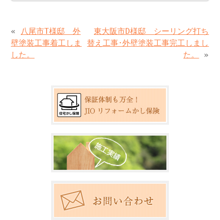
«
八尾市T様邸 外
東大阪市D様邸 シーリング打ち
壁塗装工事着工しま
替え工事･外壁塗装工事完工しまし
した。
た。
»