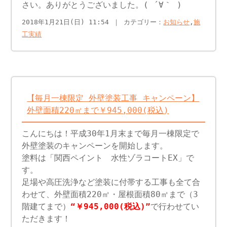
さい。ありがとうございました。( ´∀｀ )
2018年1月21日(日) 11:54 ｜ カテゴリー：
お知らせ
,
施
工実績
【毎月一棟限定 外壁塗装工事 キャンペーン】
外壁面積220㎡まで￥945,000(税込)
こんにちは！平成30年1月末まで毎月一棟限定で
外壁塗装のキャンペーンを開始します。
塗料は「関西ペイント 水性ゾラコートEX」で
す。
足場や高圧洗浄など塗装に付帯する工事も全て合
わせて、外壁面積220㎡・屋根面積80㎡まで（3
階建てまで）
“￥945,000(税込)”
で行わせてい
ただきます！