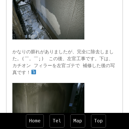
かなりの膨れがありましたが、完全に除去しまし
た。(￣。￣;) この後、左官工事です。下は、
カチオン フィラーを左官ゴテで 補修した後の写
真です！
Home
Tel
Map
Top