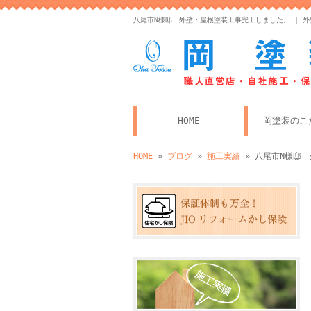
八尾市N様邸 外壁・屋根塗装工事完工しました。 | 
HOME
岡塗装のこ
HOME
»
ブログ
»
施工実績
» 八尾市N様邸