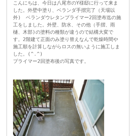
こんにちは、今日は八尾市のY様邸に行って来ま
した。外壁中塗り、ベランダ手摺完了（天場以
外) ベランダウレタンプライマー2回塗布迄の施
工をしました。外壁、防水、その他（手摺、雨
樋、木部)の塗料の種類が違うので結構大変で
す。2階建て正面のみ塗り替えなんで乾燥時間や
施工順を計算しながらロスの無いように施工しま
した。(^.^)
プライマー2回塗布後の写真です。