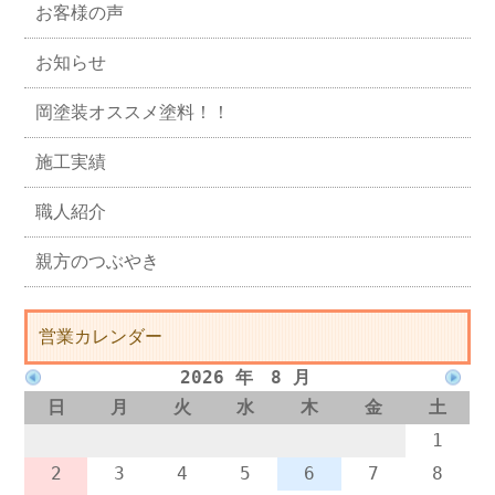
お客様の声
お知らせ
岡塗装オススメ塗料！！
施工実績
職人紹介
親方のつぶやき
営業カレンダー
2026 年 8 月
日
月
火
水
木
金
土
1
2
3
4
5
6
7
8